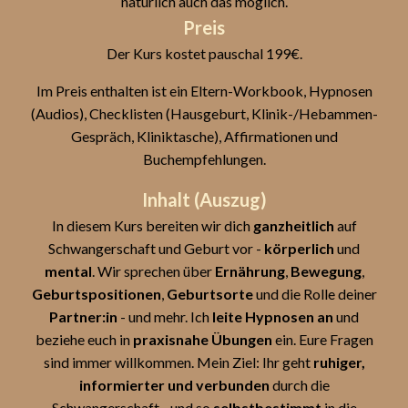
natürlich auch das möglich.
Preis
Der Kurs kostet pauschal 199€.
Im Preis enthalten ist ein Eltern-Workbook, Hypnosen
(Audios), Checklisten (Hausgeburt, Klinik-/Hebammen-
Gespräch, Kliniktasche), Affirmationen und
Buchempfehlungen.
Inhalt (Auszug)
In diesem Kurs bereiten wir dich
ganzheitlich
auf
Schwangerschaft und Geburt vor -
körperlich
und
mental
. Wir sprechen über
Ernährung
,
Bewegung
,
Geburtspositionen
,
Geburtsorte
und die Rolle deiner
Partner:in
- und mehr. Ich
leite Hypnosen an
und
beziehe euch in
praxisnahe Übungen
ein. Eure Fragen
sind immer willkommen. Mein Ziel: Ihr geht
ruhiger,
informierter und verbunden
durch die
Schwangerschaft - und so
selbstbestimmt
in die