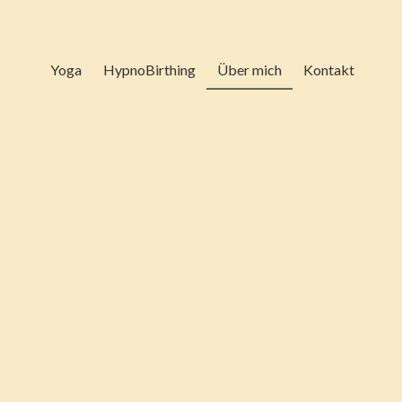
Über mich
Yoga
HypnoBirthing
Kontakt