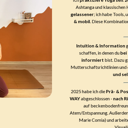
Ashtanga und klassischen 
gelassener
; ich habe Tools,
& mobil
. Diese Kombinatio
Intuition & Information
g
schaffen, in denen du
bei
informiert
bist. Dazu g
Mutterschaftsrichtlinien und 
und se
2025 habe ich die
Prä- & Pos
WAY
abgeschlossen -
nach Ri
auf beckenbodenfreund
Atem/Entspannung. Außerdem
Marie Comia) und arbeit
Visuali