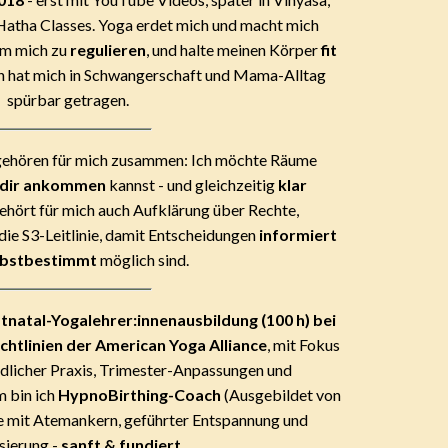
Hatha Classes. Yoga erdet mich und macht mich
 um mich zu
regulieren
, und halte meinen Körper
fit
n hat mich in Schwangerschaft und Mama-Alltag
spürbar getragen.
ehören für mich zusammen: Ich möchte Räume
 dir ankommen
kannst - und gleichzeitig
klar
ehört für mich auch Aufklärung über Rechte,
die S3-Leitlinie, damit Entscheidungen
informiert
lbstbestimmt
möglich sind.
tnatal-Yogalehrer:innenausbildung (100 h) bei
chtlinien der American Yoga Alliance
, mit Fokus
licher Praxis, Trimester-Anpassungen und
 bin ich
HypnoBirthing-Coach
(Ausgebildet von
e mit Atemankern, geführter Entspannung und
sierung -
sanft & fundiert
.