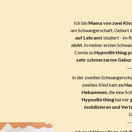
Ich bin
Mama von zwei Kin
um Schwangerschaft, Geburt &
auf Lehramt
studiert - im 
nicht
. In meiner ersten Schwa
Comia zu
HypnoBirthing
ge
sehr schmerzarme Gebur
In der zweiten Schwangerschaf
zweites Kind kam
zu Ha
Hebammen
, die eine S
HypnoBirthing
hat mir 
mobilisieren und Vert
G
Ich
praktiziere Yoga seit 