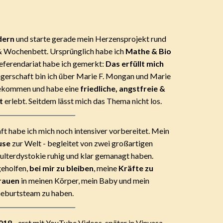
dern
und starte gerade mein Herzensprojekt rund
 Wochenbett. Ursprünglich habe ich
Mathe & Bio
Referendariat habe ich gemerkt:
Das erfüllt mich
ngerschaft bin ich über Marie F. Mongan und Marie
kommen und habe eine
friedliche, angstfreie &
t
erlebt. Seitdem lässt mich das Thema nicht los.
t habe ich mich noch intensiver vorbereitet. Mein
use
zur Welt - begleitet von zwei großartigen
chulterdystokie ruhig und klar gemanagt haben.
geholfen,
bei mir zu bleiben
, meine
Kräfte zu
rauen
in meinen Körper, mein Baby und mein
eburtsteam zu haben.
2018
- erst mit YouTube Videos, später in Vinyasa,