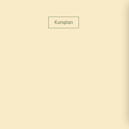
Kursplan
Your thoughts create your reality.