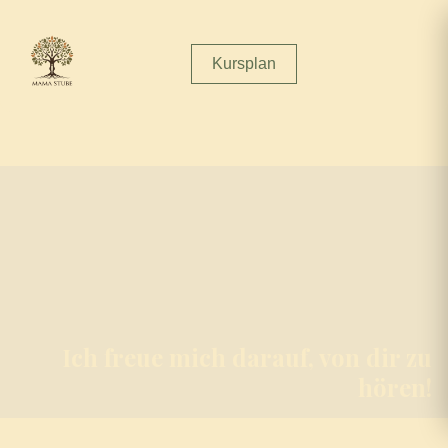
Kursplan
Ich freue mich darauf, von dir zu
hören!